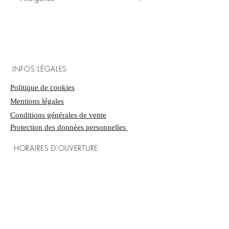
caramélisées
Fruits à coque
Peut contenir des traces de lactose, de
gluten et d'arachides
INFOS LÉGALES
Politique de cookies
​Mentions légales
Conditions générales de vente
Protection des données personnelles
HORAIRES D'OUVERTURE
Mardi-Samedi : 8h00 - 19h00
Dimanche : 9h00 - 12h45
LA BOUTIQUE
27 rue Vieille Poissonnerie