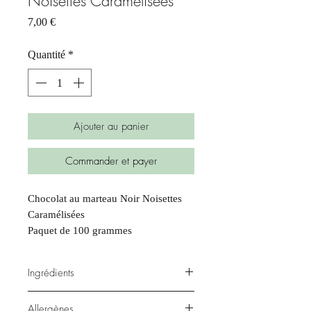
Noisettes Caramélisées
Prix
7,00 €
Quantité
*
Ajouter au panier
Commander et payer
Chocolat au marteau Noir Noisettes
Caramélisées
Paquet de 100 grammes
Ingrédients
Chocolat noir 70%, noisettes
Allergènes