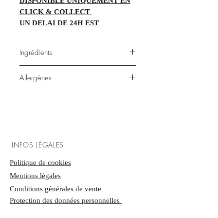
DISPONIBLE UNIQUEMENT EN
CLICK & COLLECT
UN DELAI DE 24H EST
NECESSAIRE POUR LES
GATEAUX INDIVIDUELS ET UN
Ingrédients
DELAI DE 48H EST NECESSAIRE
POUR LE TRAITEMENT DES
sucre, oeuf, lait, beurre, cerise,
Allergènes
COMMANDES DE GRANDS
chocolat, vanille de madagascar
GATEAUX
lactose, gluten, fruits à coque,
Forêt noire 3.0
albumine
Biscuit chocolat, mousse chocolat
noir, compotée de cerises, chantilly
vanille, gelée de cerises
INFOS LÉGALES
Politique de cookies
​Mentions légales
Conditions générales de vente
Protection des données personnelles