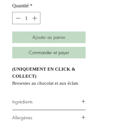
Quantité
*
Ajouter au panier
Commander et payer
(UNIQUEMENT EN CLICK &
COLLECT)
Brownies au chocolat et aux éclats
de noisettes
Ingrédients
farine, sucre,beurre
(lait)
, chocolat
Allergènes
noir, oeufs, crème
(lait)
, noisettes, sel
gluten, lactose, fruits à coque,
albumine