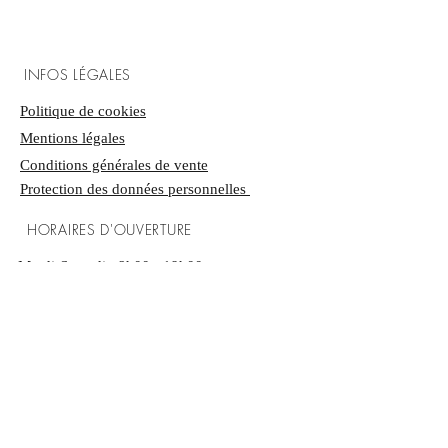
Peut contenir des traces d'arachides
INFOS LÉGALES
Politique de cookies
​Mentions légales
Conditions générales de vente
Protection des données personnelles
HORAIRES D'OUVERTURE
Mardi-Samedi : 8h00 - 19h00
Dimanche : 9h00 - 12h45
LA BOUTIQUE
27 rue Vieille Poissonnerie
59300 Valenciennes, France
Tél :
03 27 29 58 73