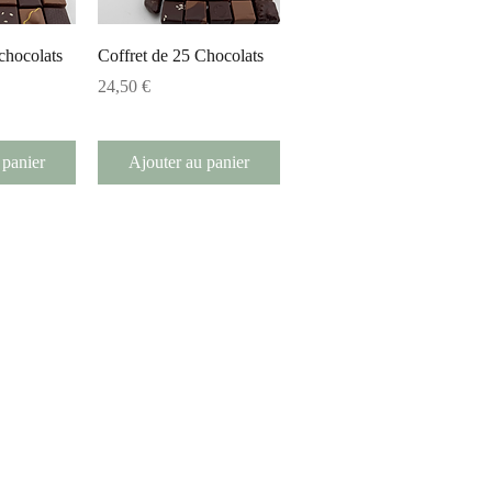
apide
Aperçu rapide
chocolats
Coffret de 25 Chocolats
Prix
24,50 €
 panier
Ajouter au panier