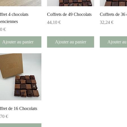
Aperçu rapide
Aperçu rapide
Aperçu r
fret 4 chocolats
Coffrets de 49 Chocolats
Coffrets de 36 
lenciennes
Prix
Prix
44,10 €
32,24 €
x
00 €
Ajouter au panier
Ajouter au panier
Ajouter au
Aperçu rapide
fret de 16 Chocolats
x
,70 €