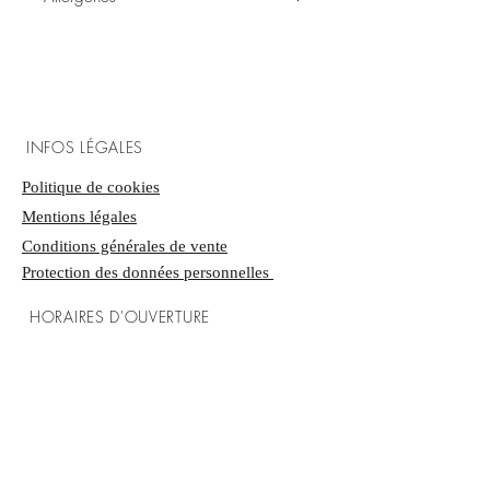
Lactose
Peut contenir des traces de gluten, de
fruits à coque et d'arachides
INFOS LÉGALES
Politique de cookies
​Mentions légales
Conditions générales de vente
Protection des données personnelles
HORAIRES D'OUVERTURE
Mardi-Samedi : 8h00 - 19h00
Dimanche : 9h00 - 12h45
LA BOUTIQUE
27 rue Vieille Poissonnerie