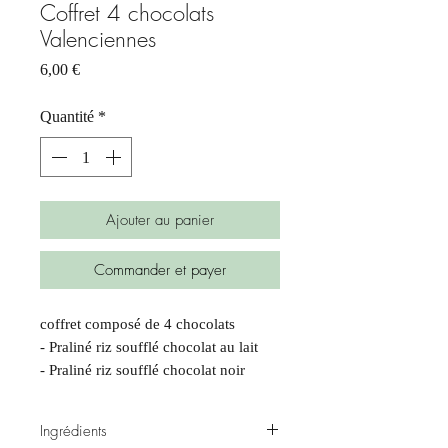
Coffret 4 chocolats
Valenciennes
Prix
6,00 €
Quantité
*
Ajouter au panier
Commander et payer
coffret composé de 4 chocolats
- Praliné riz soufflé chocolat au lait
- Praliné riz soufflé chocolat noir
- Praliné spéculoos chocolat au lait
- Praliné spéculoos chocolat noir
Ingrédients