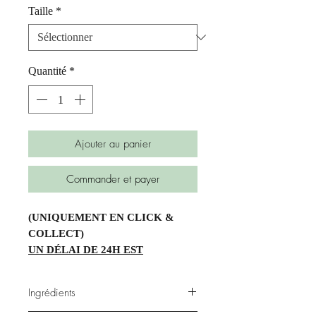
Taille
*
Quantité
*
Ajouter au panier
Commander et payer
(UNIQUEMENT EN CLICK &
COLLECT)
UN DÉLAI DE 24H EST
NÉCESSAIRE POUR LES
GATEAUX INDIVIDUELS ET UN
Ingrédients
DÉLAI DE 48H EST NÉCESSAIRE
POUR LE TRAITEMENT DES