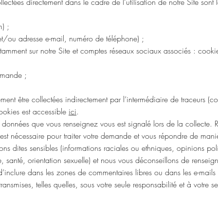
ectées directement dans le cadre de l’utilisation de notre Site sont le
) ;
et/ou adresse e-mail, numéro de téléphone) ;
mment sur notre Site et comptes réseaux sociaux associés : cookies,
demande ;
;
nt être collectées indirectement par l’intermédiaire de traceurs (coo
cookies est accessible
ici
.
es données que vous renseignez vous est signalé lors de la collecte.
est nécessaire pour traiter votre demande et vous répondre de maniè
 dites sensibles (informations raciales ou ethniques, opinions poli
santé, orientation sexuelle) et nous vous déconseillons de renseigner
d’inclure dans les zones de commentaires libres ou dans les e-mail
transmises, telles quelles, sous votre seule responsabilité et à votre se