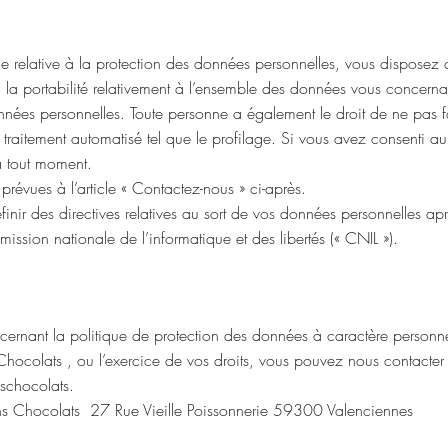
 relative à la protection des données personnelles, vous disposez d’
à la portabilité relativement à l’ensemble des données vous concerna
données personnelles. Toute personne a également le droit de ne pas f
 traitement automatisé tel que le profilage. Si vous avez consenti a
à tout moment.
 prévues à l’article « Contactez-nous » ci-après.
nir des directives relatives au sort de vos données personnelles aprè
ission nationale de l’informatique et des libertés (« CNIL »).
cernant la politique de protection des données à caractère personn
ocolats , ou l’exercice de vos droits, vous pouvez nous contacter 
schocolats.
ns Chocolats 27 Rue Vieille Poissonnerie 59300 Valenciennes