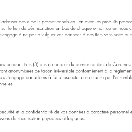
 adresser des e-mails promotionnels en lien avec les produits proposés
sur le lien de désinscription en bas de chaque e-mail ou en nous co
s’engage à ne pas divulguer vos données à des tiers sans votre auto
es pendant trois (3) ans à compter du dernier contact de
Caramels
eront anonymisées de façon irréversible conformément à la réglemen
ats
s’engage par ailleurs à faire respecter cette clause par l’ensembl
nnelles.
 sécurité et la confidentialité de vos données à caractère personnel
oyens de sécurisation physiques et logiques.