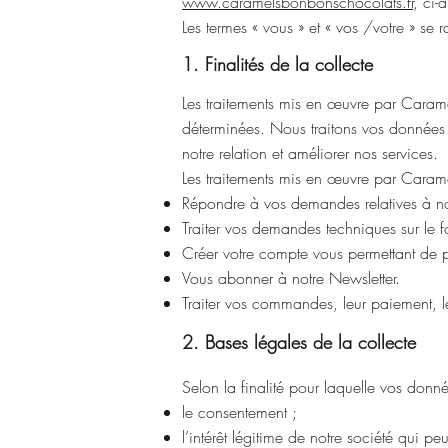
www.caramelsbonbonschocolats.fr
, ci-
Les termes « vous » et « vos /votre » se ra
1. Finalités de la collecte
Les traitements mis en œuvre par Caramel
déterminées. Nous traitons vos données 
notre relation et améliorer nos services.
Les traitements mis en œuvre par Carame
Répondre à vos demandes relatives à nos
Traiter vos demandes techniques sur le 
Créer votre compte vous permettant de
Vous abonner à notre Newsletter.
Traiter vos commandes, leur paiement, 
2. Bases légales de la collecte
Selon la finalité pour laquelle vos donnée
le consentement ;
l’intérêt légitime de notre société qui peu