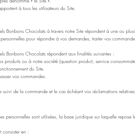
après dénommé « le Site ».
pportent à tous les utilisateurs du Site.
s Bonbons Chocolats à travers notre Site répondent à une ou plusieurs
personnelles pour répondre à vos demandes, traiter vos commandes, 
ls Bonbons Chocolats répondent aux finalités suivantes :
 produits ou à notre société (question produit, service consommate
fonctionnement du Site.
 passer vos commandes.
le suivi de la commande et le cas échéant vos réclamations relati
s personnelles sont utilisées, la base juridique sur laquelle repose le
t consister en :