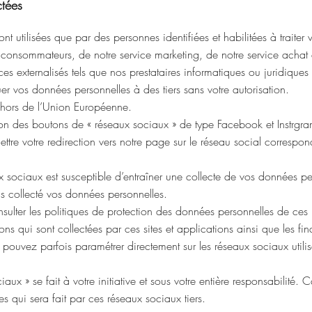
ctées
t utilisées que par des personnes identifiées et habilitées à traiter
 consommateurs, de notre service marketing, de notre service achat 
ices externalisés tels que nos prestataires informatiques ou juridique
vos données personnelles à des tiers sans votre autorisation.
ehors de l’Union Européenne.
sation des boutons de « réseaux sociaux » de type Facebook et Instrgra
tre votre redirection vers notre page sur le réseau social correspond
x sociaux est susceptible d’entraîner une collecte de vos données pe
 collecté vos données personnelles.
onsulter les politiques de protection des données personnelles de ce
 qui sont collectées par ces sites et applications ainsi que les fina
pouvez parfois paramétrer directement sur les réseaux sociaux utilisé
ciaux » se fait à votre initiative et sous votre entière responsabilit
 qui sera fait par ces réseaux sociaux tiers.